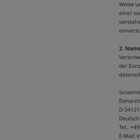
Weise u
einer so
verstehe
einverst
2. Name
Verantwo
der Eur
datensch
Susanne
Esmarch
D-34121
Deutsch
Tel.: +4
E-Mail: