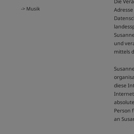
Die Vera
-> Musik
Adresse 
Datensc
landess
Susanne 
und ver
mittels 
Susanne 
organis
diese I
Internet
absolute
Person f
an Susa