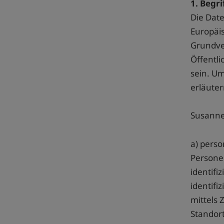
1. Begr
Die Date
Europäis
Grundve
Öffentli
sein. Um
erläuter
Susanne
a) pers
Personen
identifi
identifi
mittels
Standor