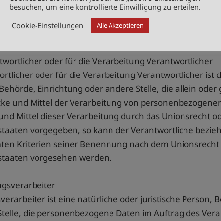
tionen gesondert aufbewahrt werden und technischen 
besuchen, um eine kontrollierte Einwilligung zu erteilen.
en unterliegen, die gewährleisten, dass die personen
Cookie-Einstellungen
Alle Akzeptieren
zierten oder identifizierbaren natürlichen Person zugew
twortlicher oder für die Verarbeitung Verantwortlicher
rtlicher oder für die Verarbeitung Verantwortlicher ist di
Behörde, Einrichtung oder andere Stelle, die allein od
cke und Mittel der Verarbeitung von personenbezogenen 
nd Mittel dieser Verarbeitung durch das Unionsrecht od
dstaaten vorgegeben, so kann der Verantwortliche bezi
ten Kriterien seiner Benennung nach dem Unionsrecht
dstaaten vorgesehen werden.
agsverarbeiter
verarbeiter ist eine natürliche oder juristische Person, 
telle, die personenbezogene Daten im Auftrag des Veran