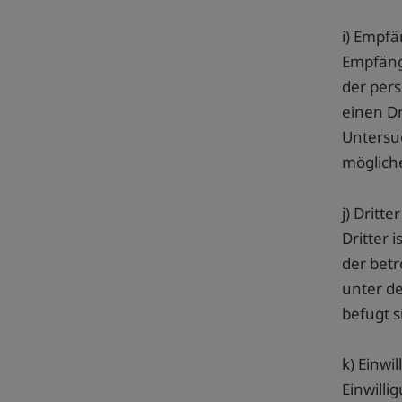
i) Empf
Empfänge
der per
einen D
Untersu
möglich
j) Dritter
Dritter 
der bet
unter d
befugt 
k) Einwi
Einwilli