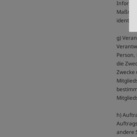
Informa
Maßnahm
identifi
g) Veran
Verantwo
Person, 
die Zwe
Zwecke u
Mitglie
bestimm
Mitglie
h) Auftr
Auftrags
andere S