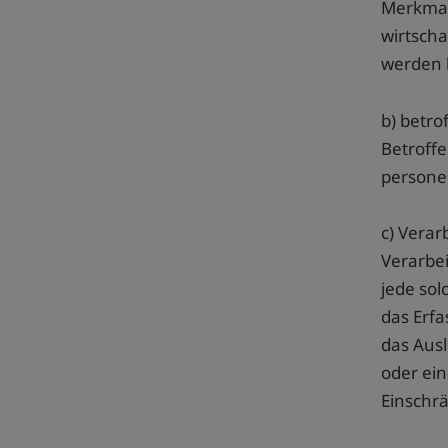
Merkmale
wirtscha
werden 
b) betro
Betroffe
persone
c) Verar
Verarbei
jede so
das Erfa
das Aus
oder ein
Einschr